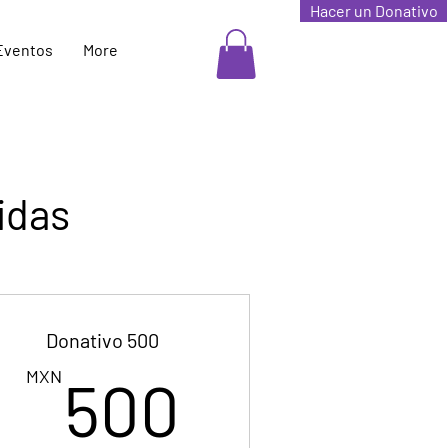
Hacer un Donativo
Eventos
More
idas
Donativo 500
MXN
500MXN
MXN
500